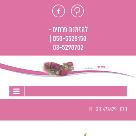
לג
חוות
פייסבוק
תוכן
דעת
להזמנת פרחים -
050-5528150 |
03-5298702
1070_1381472629_21