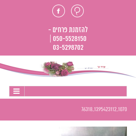
לג
חוות
פייסבוק
תוכן
דעת
להזמנת פרחים -
050-5528150 |
03-5298702
1070_1395423112_76318