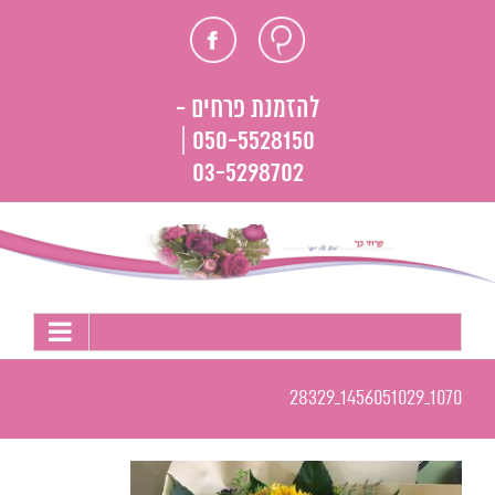
לג
חוות
פייסבוק
תוכן
דעת
להזמנת פרחים -
050-5528150 |
03-5298702
1070_1456051029_28329