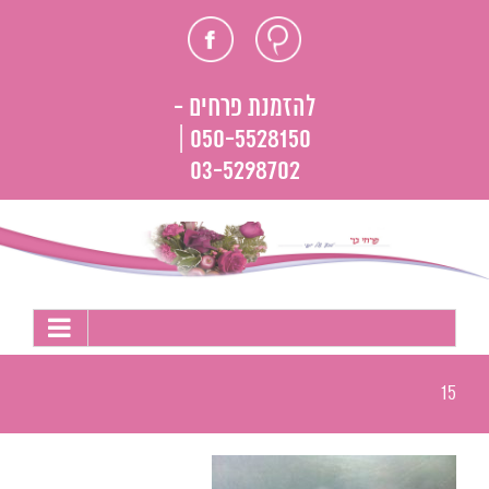
לג
חוות
פייסבוק
תוכן
דעת
להזמנת פרחים -
050-5528150 |
03-5298702
15