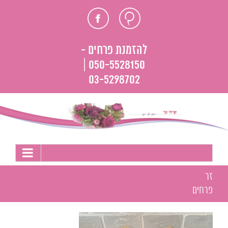
לג
חוות
פייסבוק
תוכן
דעת
להזמנת פרחים -
050-5528150 |
03-5298702
זר
פרחים