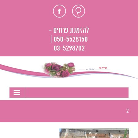
לג
חוות
פייסבוק
תוכן
דעת
להזמנת פרחים -
050-5528150 |
03-5298702
2