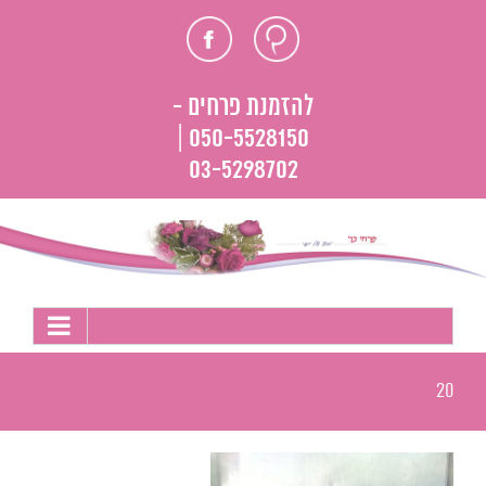
לג
חוות
פייסבוק
תוכן
דעת
להזמנת פרחים -
050-5528150 |
03-5298702
20