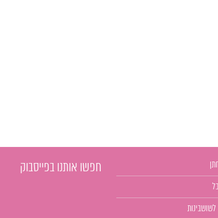
תן
חפשו אותנו בפייסבוק
ל
 לשושבינות