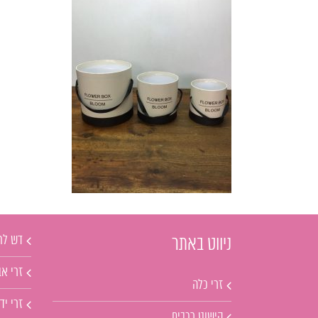
דש לח
ניווט באתר
זרי אב
זרי כלה
זרי יד
קישוט רכבים