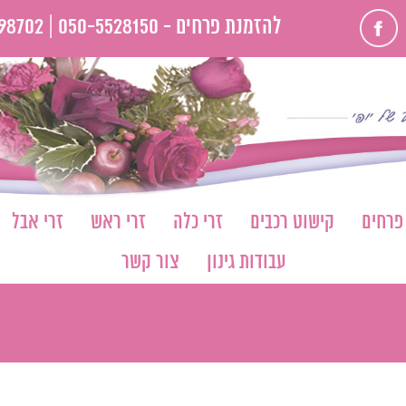
פייסבוק
להזמנת פרחים -
050-5528150 |
98702
 פרחים
קישוט רכבים
זרי כלה
זרי ראש
זרי אבל
עבודות גינון
צור קשר