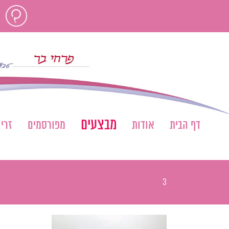
לג
חוות
תוכן
דעת
מבצעים
דף הבית
אודות
מפורסמים
זרי
3