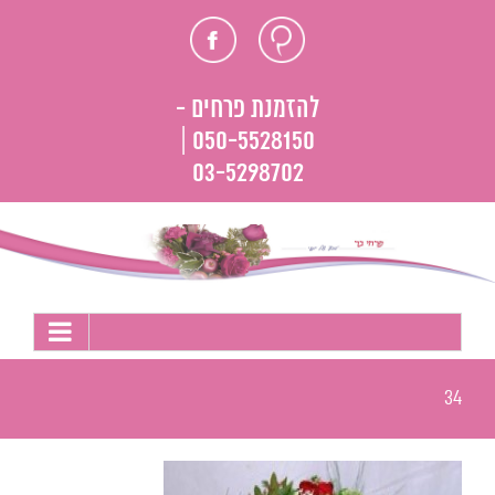
לג
חוות
פייסבוק
תוכן
דעת
להזמנת פרחים -
050-5528150 |
03-5298702
34