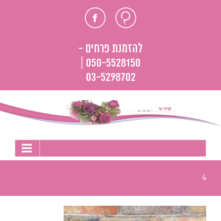
לג
חוות
פייסבוק
תוכן
דעת
להזמנת פרחים -
050-5528150 |
03-5298702
4