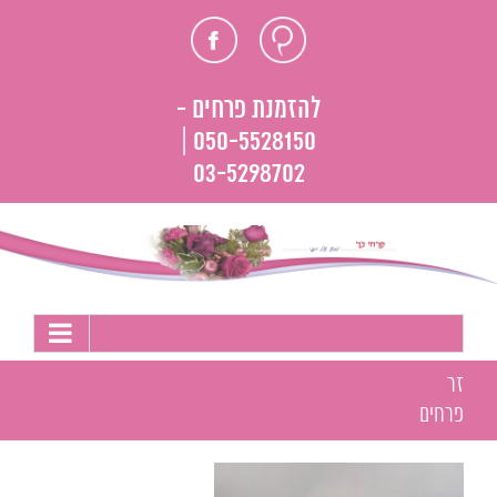
לג
חוות
פייסבוק
תוכן
דעת
להזמנת פרחים -
050-5528150 |
03-5298702
זר
פרחים