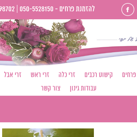
פייסבוק
להזמנת פרחים -
050-5528150 |
98702
 פרחים
קישוט רכבים
זרי כלה
זרי ראש
זרי אבל
עבודות גינון
צור קשר