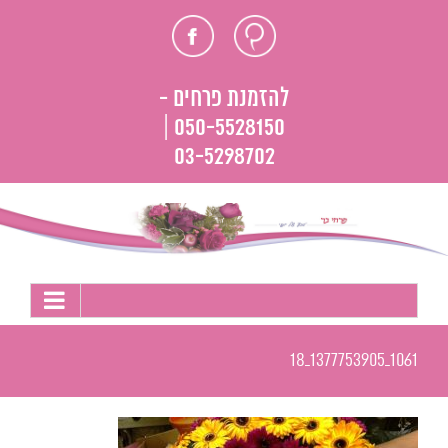
לג
חוות
פייסבוק
תוכן
דעת
להזמנת פרחים -
050-5528150 |
03-5298702
1061_1377753905_18