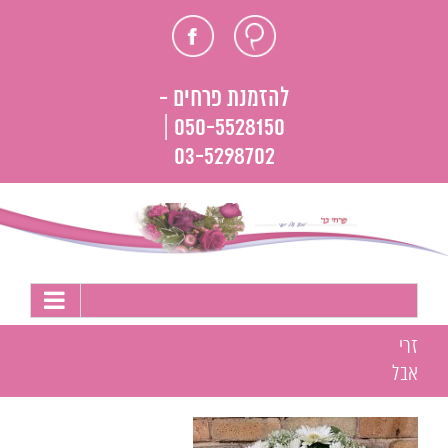
לג
חוות
פייסבוק
תוכן
דעת
להזמנת פרחים -
050-5528150 |
03-5298702
זרי
אבל