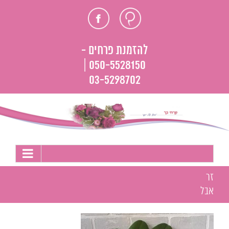
לג
חוות
פייסבוק
תוכן
דעת
להזמנת פרחים -
050-5528150 |
03-5298702
זר
אבל