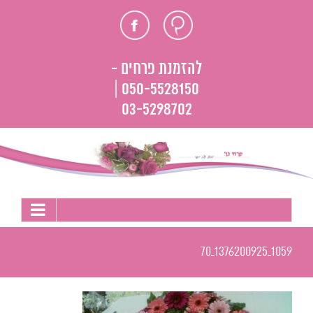
לג
חוות
פייסבוק
תוכן
דעת
להזמנת פרחים -
050-5528150 |
03-5298702
1059_1376200925_70