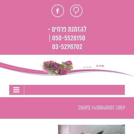
לג
חוות
פייסבוק
תוכן
דעת
להזמנת פרחים -
050-5528150 |
03-5298702
1059_1430040507_28693