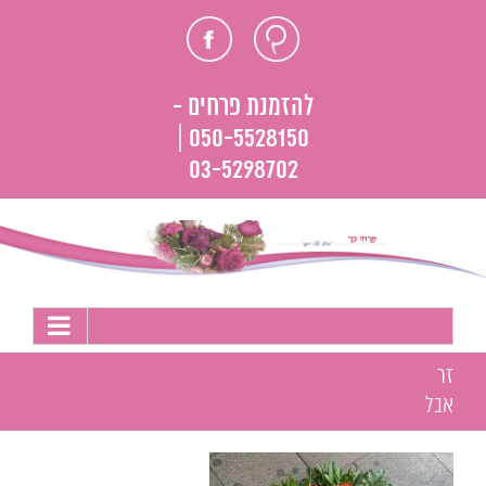
לג
חוות
פייסבוק
תוכן
דעת
להזמנת פרחים -
050-5528150 |
03-5298702
זר
אבל