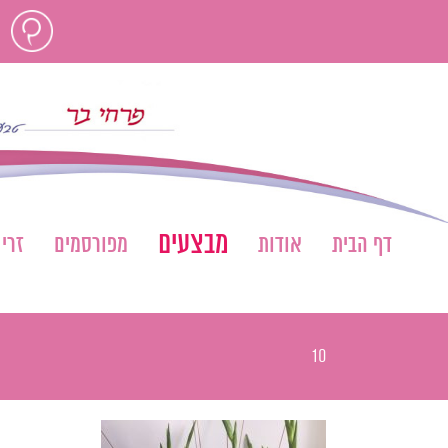
לג
חוות
תוכן
דעת
מבצעים
דף הבית
אודות
מפורסמים
זרי
10