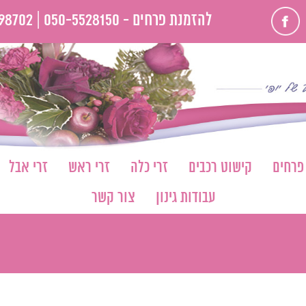
פייסבוק
להזמנת פרחים -
050-5528150 |
98702
 פרחים
קישוט רכבים
זרי כלה
זרי ראש
זרי אבל
עבודות גינון
צור קשר