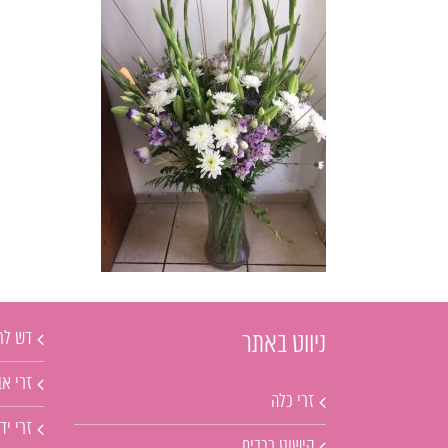
דש לח
ניווט באתר
זרי אב
זרי כלה
זרי יד
קישוט רכבים