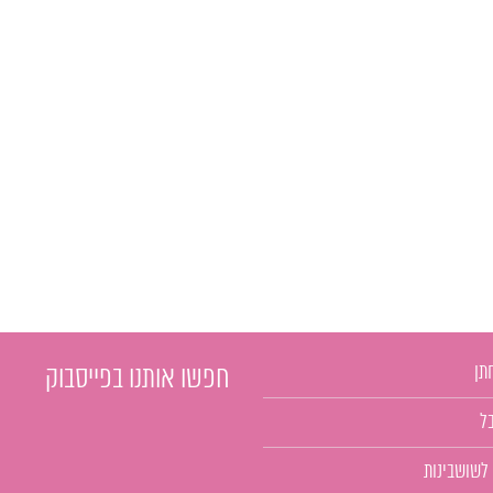
תן
חפשו אותנו בפייסבוק
ל
 לשושבינות