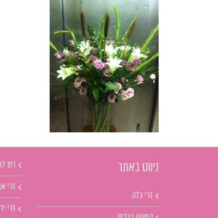
דש לח
ניווט באתר
זרי אב
זרי כלה
זרי יד
קישוט רכבים