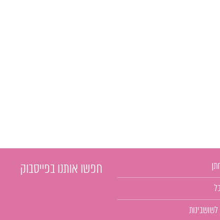
תן
חפשו אותנו בפייסבוק
ל
 לשושבינות