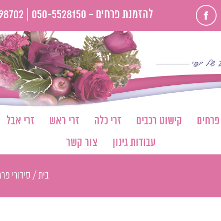
פייסבוק
להזמנת פרחים -
050-5528150 |
98702
 פרחים
קישוט רכבים
זרי כלה
זרי ראש
זרי אבל
עבודות גינון
צור קשר
בית
/
סידורי פרח