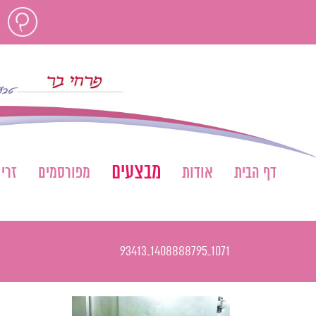
לג
חוות
תוכן
דעת
מבצעים
דף הבית
אודות
מפורסמים
זרי
1071_1408888795_93413