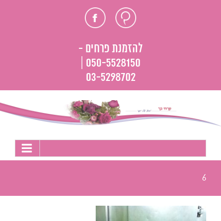
לג
חוות
פייסבוק
תוכן
דעת
להזמנת פרחים -
050-5528150 |
03-5298702
6