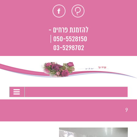
לג
חוות
פייסבוק
תוכן
דעת
להזמנת פרחים -
050-5528150 |
03-5298702
9