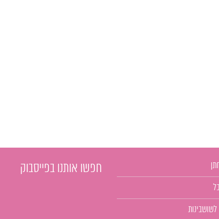
תן
חפשו אותנו בפייסבוק
ל
 לשושבינות