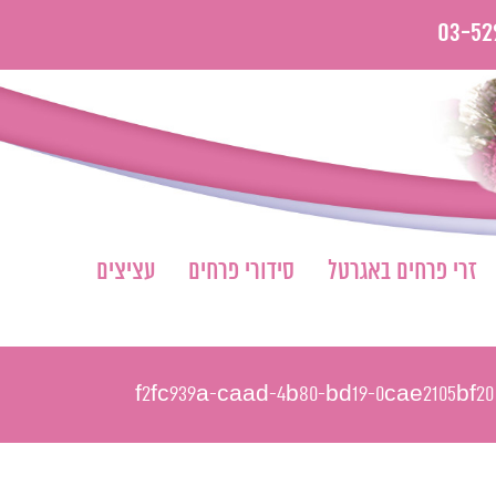
03-52
זרי פרחים באגרטל
סידורי פרחים
עציצים
f2fc939a-caad-4b80-bd19-0cae2105bf20