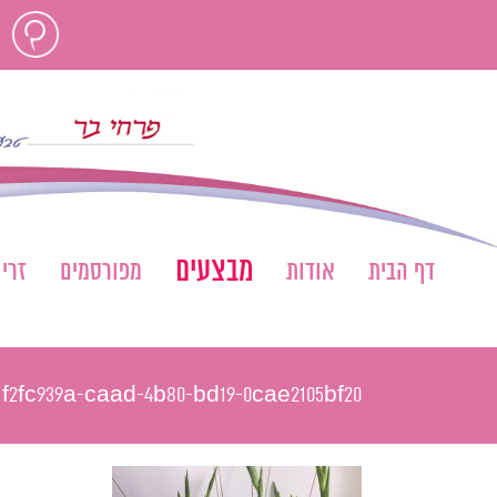
לג
חוות
תוכן
דעת
מבצעים
דף הבית
אודות
מפורסמים
זרי
f2fc939a-caad-4b80-bd19-0cae2105bf20