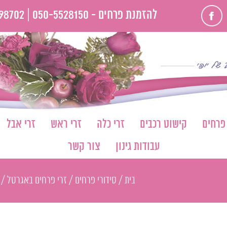
פייסבוק
להזמנת פרחים -
050-5528150 |
98702
 פרחים
קישוט רכבים
זרי כלה
זרי ראש
זרי אבל
עבודות גינון
צור קשר
בית
/
סידורי פרחים
/
זרי פרחים באגרטל
/