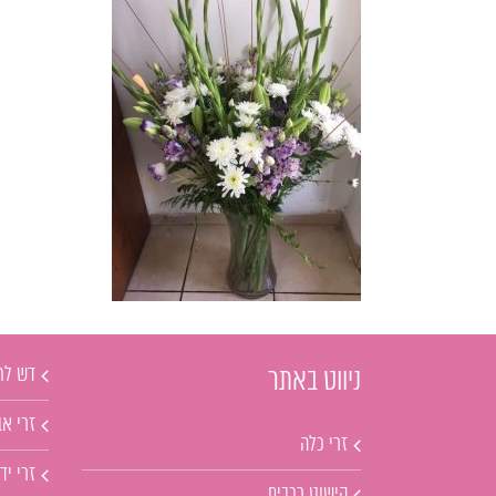
דש לח
ניווט באתר
זרי אב
זרי כלה
זרי יד
קישוט רכבים