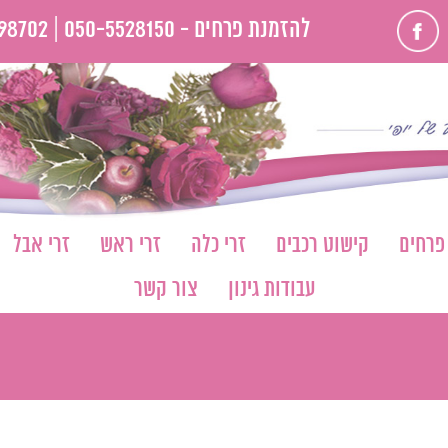
פייסבוק
להזמנת פרחים -
050-5528150 |
98702
 פרחים
קישוט רכבים
זרי כלה
זרי ראש
זרי אבל
עבודות גינון
צור קשר