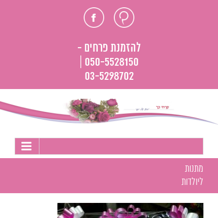
לג
חוות
פייסבוק
תוכן
דעת
להזמנת פרחים -
050-5528150 |
03-5298702
מתנות
ליולדות