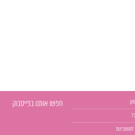
תן
חפשו אותנו בפייסבוק
ל
 לשושבינות