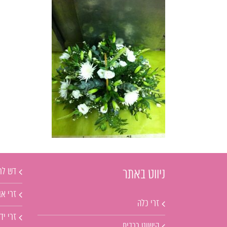
דש לח
ניווט באתר
זרי אב
זרי כלה
זרי יד
קישוט רכבים