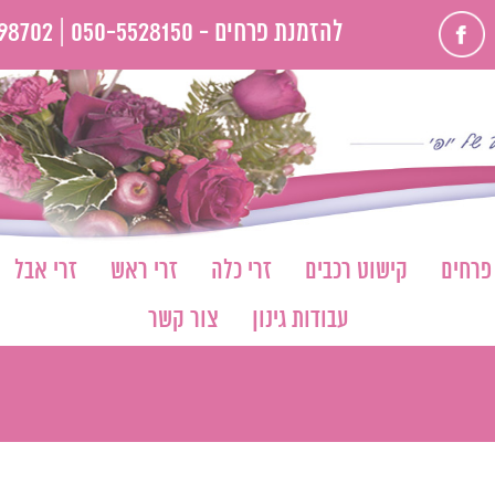
פייסבוק
להזמנת פרחים -
050-5528150 |
98702
 פרחים
קישוט רכבים
זרי כלה
זרי ראש
זרי אבל
עבודות גינון
צור קשר