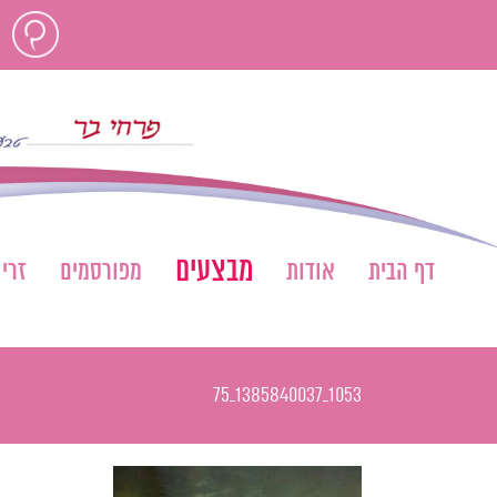
לג
חוות
תוכן
דעת
מבצעים
דף הבית
אודות
מפורסמים
זרי
1053_1385840037_75