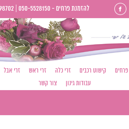
פייסבוק
להזמנת פרחים -
050-5528150 |
98702
 פרחים
קישוט רכבים
זרי כלה
זרי ראש
זרי אבל
עבודות גינון
צור קשר