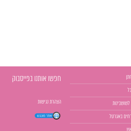
תן
חפשו אותנו בפייסבוק
ל
הצהרת נגישות
 לשושבינות
רחים באגרטל
אש