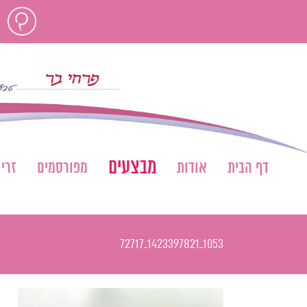
לג
חוות
תוכן
דעת
מבצעים
דף הבית
אודות
מפורסמים
זרי
1053_1423397821_72717