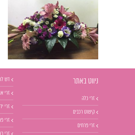
דש לח
ניווט באתר
זרי אב
זרי כלה
זרי יד
קישוט רכבים
זרי פ
זרי פרחים
זרי ר