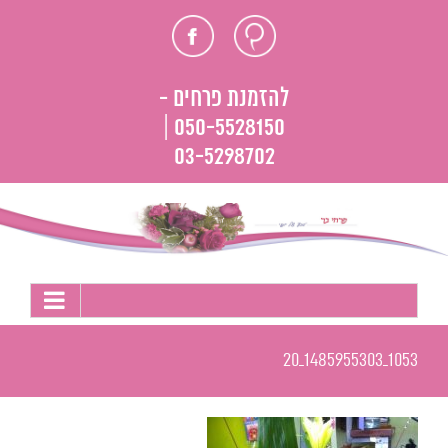
לג
חוות
פייסבוק
תוכן
דעת
להזמנת פרחים -
050-5528150 |
03-5298702
1053_1485955303_20