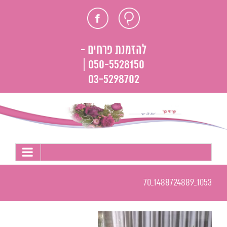
לג
חוות
פייסבוק
תוכן
דעת
להזמנת פרחים -
050-5528150 |
03-5298702
1053_1488724889_70