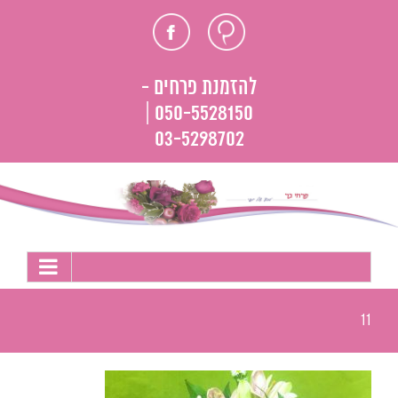
לג
חוות
פייסבוק
תוכן
דעת
להזמנת פרחים -
050-5528150 |
03-5298702
11