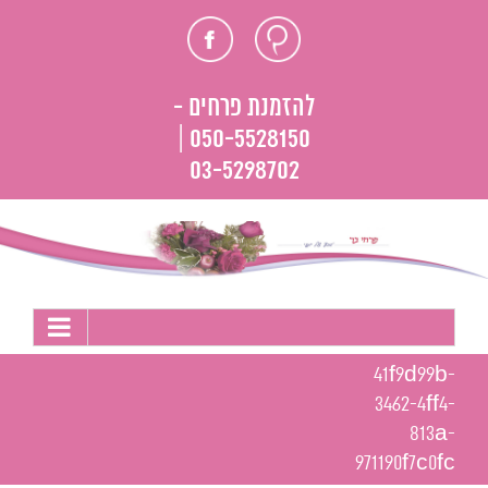
לג
חוות
פייסבוק
תוכן
דעת
להזמנת פרחים -
050-5528150 |
03-5298702
41f9d99b-
3462-4ff4-
813a-
971190f7c0fc