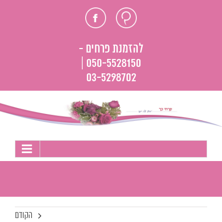
לג
חוות
פייסבוק
תוכן
דעת
להזמנת פרחים -
050-5528150 |
03-5298702
הקודם