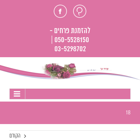
לג
חוות
פייסבוק
תוכן
דעת
להזמנת פרחים -
050-5528150 |
03-5298702
18
הקודם