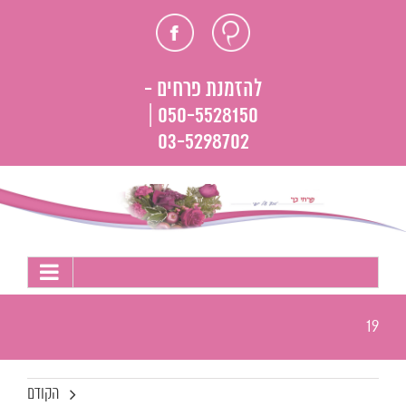
לג
חוות
פייסבוק
תוכן
דעת
להזמנת פרחים -
050-5528150 |
03-5298702
19
הקודם