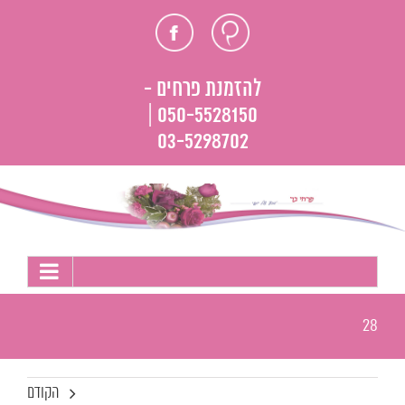
לג
חוות
פייסבוק
תוכן
דעת
להזמנת פרחים -
050-5528150 |
03-5298702
28
הקודם