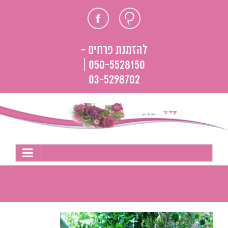
לג
חוות
פייסבוק
תוכן
דעת
להזמנת פרחים -
050-5528150 |
03-5298702