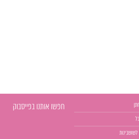
תן
חפשו אותנו בפייסבוק
ל
 לשושבינות