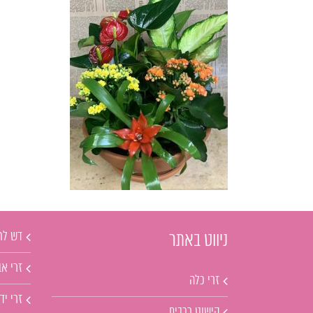
דש לח
ניווט באתר
זרי אב
זרי כלה
זרי יד
קישוט רכבים