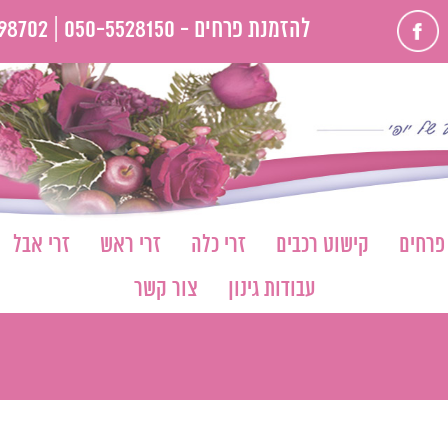
פייסבוק
להזמנת פרחים -
050-5528150 |
98702
 פרחים
קישוט רכבים
זרי כלה
זרי ראש
זרי אבל
עבודות גינון
צור קשר