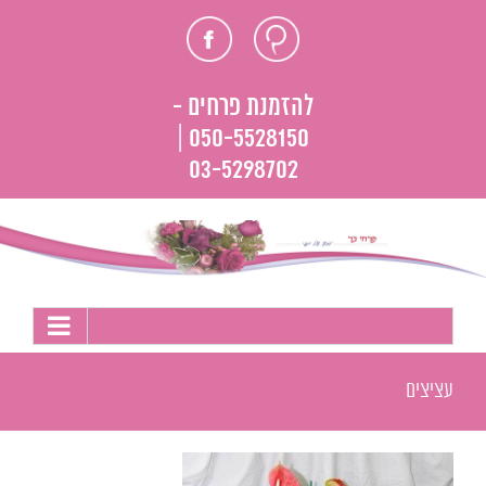
לג
חוות
פייסבוק
תוכן
דעת
להזמנת פרחים -
050-5528150 |
03-5298702
עציצים