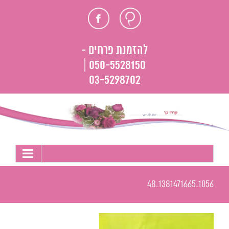
לג
חוות
פייסבוק
תוכן
דעת
להזמנת פרחים -
050-5528150 |
03-5298702
1056_1381471665_48