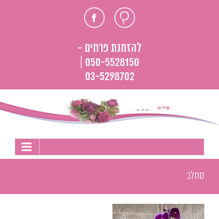
לג
חוות
פייסבוק
תוכן
דעת
להזמנת פרחים -
050-5528150 |
03-5298702
סחלב