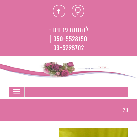
לג
חוות
פייסבוק
תוכן
דעת
להזמנת פרחים -
050-5528150 |
03-5298702
20