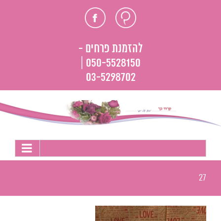
לג
חוות
פייסבוק
תוכן
דעת
להזמנת פרחים -
050-5528150 |
03-5298702
27