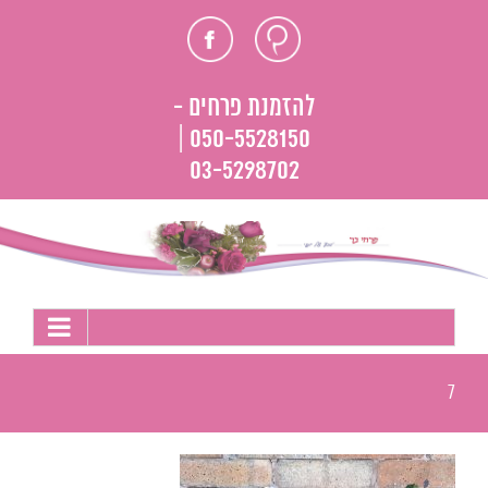
לג
חוות
פייסבוק
תוכן
דעת
להזמנת פרחים -
050-5528150 |
03-5298702
7