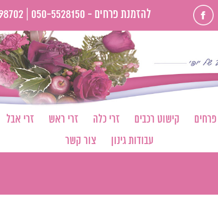
פייסבוק
להזמנת פרחים -
050-5528150 |
98702
 פרחים
קישוט רכבים
זרי כלה
זרי ראש
זרי אבל
עבודות גינון
צור קשר