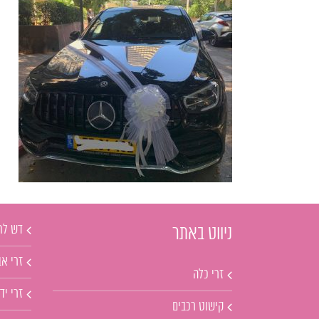
דש לח
ניווט באתר
זרי אב
זרי כלה
זרי יד
קישוט רכבים