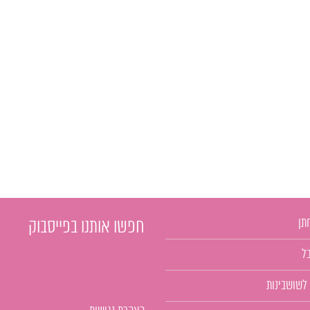
תן
חפשו אותנו בפייסבוק
ל
 לשושבינות