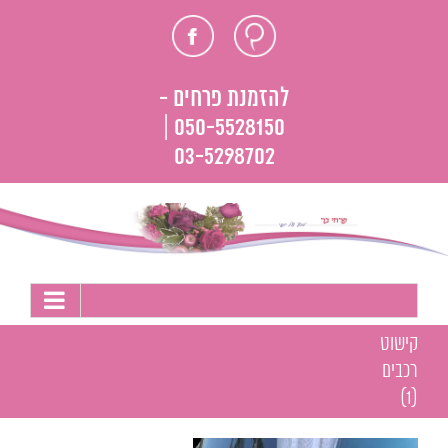
לג
חוות
פייסבוק
תוכן
דעת
להזמנת פרחים -
050-5528150 |
03-5298702
קישוט
רכבים
(1)