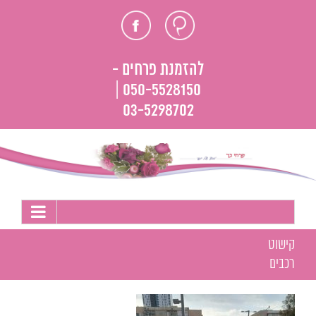
לג
חוות
פייסבוק
תוכן
דעת
להזמנת פרחים -
050-5528150 |
03-5298702
קישוט
רכבים