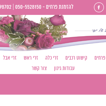
פייסבוק
להזמנת פרחים -
050-5528150 |
98702
 פרחים
קישוט רכבים
זרי כלה
זרי ראש
זרי אבל
עבודות גינון
צור קשר