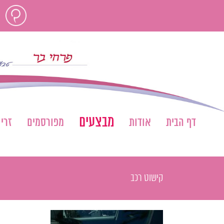
לג
חוות
תוכן
דעת
מבצעים
דף הבית
אודות
מפורסמים
זרי
קישוט רכב