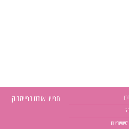
תן
חפשו אותנו בפייסבוק
ל
 לשושבינות