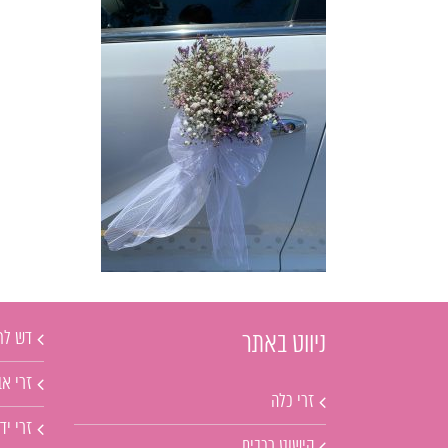
דש לח
ניווט באתר
זרי אב
זרי כלה
זרי יד
קישוט רכבים