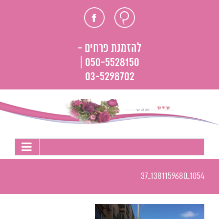
לג
חוות
פייסבוק
תוכן
דעת
להזמנת פרחים -
050-5528150 |
03-5298702
1054_1381159680_37