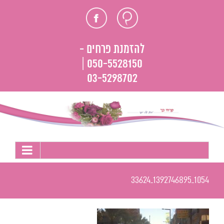
לג
חוות
פייסבוק
תוכן
דעת
להזמנת פרחים -
050-5528150 |
03-5298702
1054_1392746895_33624