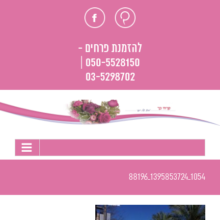
לג
חוות
פייסבוק
תוכן
דעת
להזמנת פרחים -
050-5528150 |
03-5298702
1054_1395853724_88196